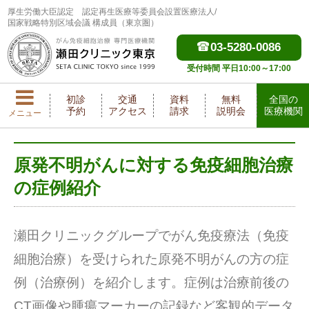
厚生労働大臣認定
認定再生医療等委員会設置医療法人/
国家戦略特別区域会議 構成員（東京圏）
03-5280-0086
受付時間 平日10:00～17:00
初診
交通
資料
無料
全国の
予約
アクセス
請求
説明会
医療機関
メニュー
原発不明がんに対する免疫細胞治療
の症例紹介
瀬田クリニックグループでがん免疫療法（免疫
細胞治療）を受けられた原発不明がんの方の症
例（治療例）を紹介します。症例は治療前後の
CT画像や腫瘍マーカーの記録など客観的データ