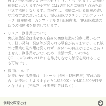
療など他の治療と組み合わせて行うこともできます。治療の
種類にもよりますが基本的には2週間おきに採血と点滴を繰
り返す治療となります。当院では、治療に用いる細胞の違い
や培養方法の違いにより、樹状細胞ワクチン、アルファ・ベ
ータT細胞療法、ガンマ・デルタT細胞療法、NK細胞療法の
四つの治療法を提供しています。
リスク・副作用について
免疫細胞治療は患者さん自身の免疫細胞を治療に用いるの
で、軽い発熱、発疹等が見られる場合がありますが、それ以
外は重篤な副作用は見られず、身体への負担がほとんどあり
ません。副作用が少ないため、生活の質、いわゆる
QOL（＝Quality of Life）を維持しながら治療を続けること
も可能です。
費用について
治療にかかる費用は、1クール（6回～12回投与）実施の場
合、治療法にもよりますが￥1,815,000～￥4,911,500が目安
となります（初診料、検査費用等は除く）。
個別化医療とは