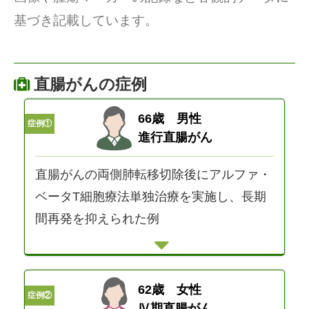
基づき記載しています。
直腸がんの症例
66歳 男性
症例①
進行直腸がん
直腸がんの両側肺転移切除後にアルファ・
ベータT細胞療法単独治療を実施し、長期
間再発を抑えられた例
62歳 女性
症例②
Ⅳ期直腸がん