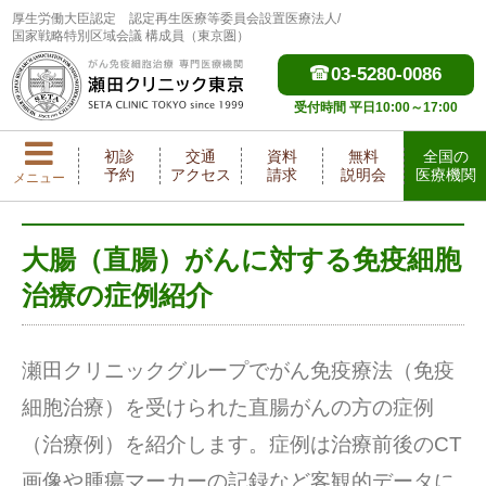
厚生労働大臣認定
認定再生医療等委員会設置医療法人/
国家戦略特別区域会議 構成員（東京圏）
03-5280-0086
受付時間 平日10:00～17:00
初診
交通
資料
無料
全国の
予約
アクセス
請求
説明会
医療機関
メニュー
大腸（直腸）がんに対する免疫細胞
治療の症例紹介
瀬田クリニックグループでがん免疫療法（免疫
細胞治療）を受けられた直腸がんの方の症例
（治療例）を紹介します。症例は治療前後のCT
画像や腫瘍マーカーの記録など客観的データに