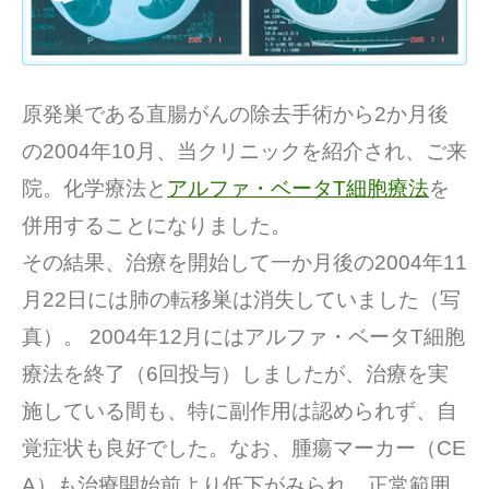
原発巣である直腸がんの除去手術から2か月後
の2004年10月、当クリニックを紹介され、ご来
院。化学療法と
アルファ・ベータT細胞療法
を
併用することになりました。
その結果、治療を開始して一か月後の2004年11
月22日には肺の転移巣は消失していました（写
真）。 2004年12月にはアルファ・ベータT細胞
療法を終了（6回投与）しましたが、治療を実
施している間も、特に副作用は認められず、自
覚症状も良好でした。なお、腫瘍マーカー（CE
A）も治療開始前より低下がみられ、正常範囲