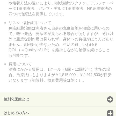
や培養方法の違いにより、樹状細胞ワクチン、アルファ・ベ
ータT細胞療法、ガンマ・デルタT細胞療法、NK細胞療法の
四つの治療法を提供しています。
リスク・副作用について
免疫細胞治療は患者さん自身の免疫細胞を治療に用いるの
で、軽い発熱、発疹等が見られる場合がありますが、それ以
外は重篤な副作用は見られず、身体への負担がほとんどあり
ません。副作用が少ないため、生活の質、いわゆる
QOL（＝Quality of Life）を維持しながら治療を続けること
も可能です。
費用について
治療にかかる費用は、1クール（6回～12回投与）実施の場
合、治療法にもよりますが￥1,815,000～￥4,911,500が目安
となります（初診料、検査費用等は除く）。
個別化医療とは
はじめての方へ