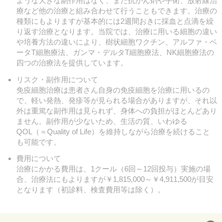
ような大きな副作用はなく、また抗がん剤や手術、放射線治
療など他の治療と組み合わせて行うこともできます。治療の
種類にもよりますが基本的には2週間おきに採血と点滴を繰
り返す治療となります。当院では、治療に用いる細胞の違い
や培養方法の違いにより、樹状細胞ワクチン、アルファ・ベ
ータT細胞療法、ガンマ・デルタT細胞療法、NK細胞療法の
四つの治療法を提供しています。
リスク・副作用について
免疫細胞治療は患者さん自身の免疫細胞を治療に用いるの
で、軽い発熱、発疹等が見られる場合がありますが、それ以
外は重篤な副作用は見られず、身体への負担がほとんどあり
ません。副作用が少ないため、生活の質、いわゆる
QOL（＝Quality of Life）を維持しながら治療を続けること
も可能です。
費用について
治療にかかる費用は、1クール（6回～12回投与）実施の場
合、治療法にもよりますが￥1,815,000～￥4,911,500が目安
となります（初診料、検査費用等は除く）。