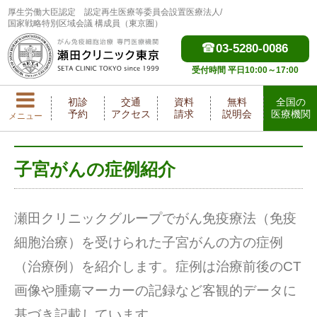
厚生労働大臣認定
認定再生医療等委員会設置医療法人/
国家戦略特別区域会議 構成員（東京圏）
03-5280-0086
受付時間 平日10:00～17:00
初診
交通
資料
無料
全国の
予約
アクセス
請求
説明会
医療機関
メニュー
子宮がんの症例紹介
瀬田クリニックグループでがん免疫療法（免疫
細胞治療）を受けられた子宮がんの方の症例
（治療例）を紹介します。症例は治療前後のCT
画像や腫瘍マーカーの記録など客観的データに
基づき記載しています。