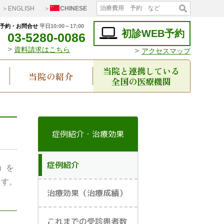
＞ENGLISH
＞
CHINESE
予約・お問合せ
平日10:00～17:00
初診WEB予約
03-5280-0086
>
資料請求はこちら
>
アクセスマップ
当院と連携している
当院の紹介
全国の医療機関
症例紹介・治療効果
症例紹介
）を
ます。
治療効果（治療成績）
これまでの受診患者数