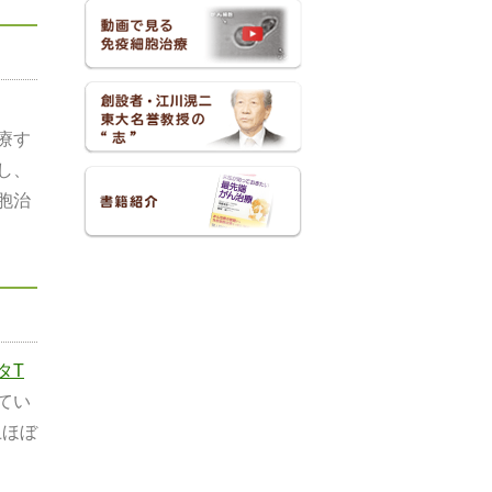
療す
し、
胞治
タT
てい
上ほぼ