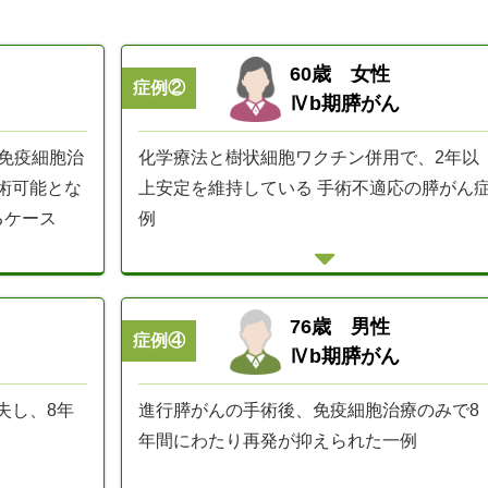
60歳 女性
症例②
Ⅳb期膵がん
化学療法と樹状細胞ワクチン併用で、2年以
て免疫細胞治
上安定を維持している 手術不適応の膵がん
術可能とな
例
るケース
76歳 男性
症例④
Ⅳb期膵がん
進行膵がんの手術後、免疫細胞治療のみで8
失し、8年
年間にわたり再発が抑えられた一例