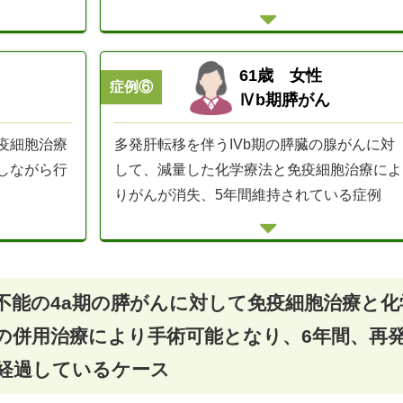
61歳 女性
症例⑥
Ⅳb期膵がん
多発肝転移を伴うIVb期の膵臓の腺がんに対
疫細胞治療
して、減量した化学療法と免疫細胞治療によ
しながら行
りがんが消失、5年間維持されている症例
不能の4a期の膵がんに対して免疫細胞治療と化
の併用治療により手術可能となり、6年間、再
経過しているケース