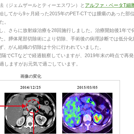
法（ジェムザールとティーエスワン）と
アルファ・ベータT細
してから9ヶ月経った2015年のPET-CTでは腫瘍のあった部
た。
し、さらに放射線治療を28回施行しました。治療開始後1年で
た。膵体尾部切除術により切除、手術後の病理診断では低分化
ず、がん組織の切除は十分に行われていました。
隔でCTなどで経過観察していますが、2019年末の時点で再発
経過しますがお元気で過ごしています。
画像の変化