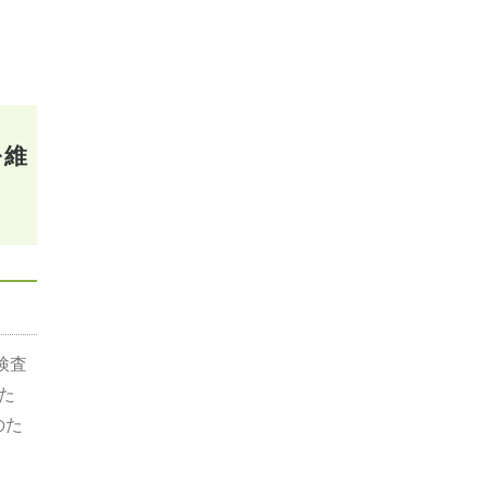
を維
検査
た
のた