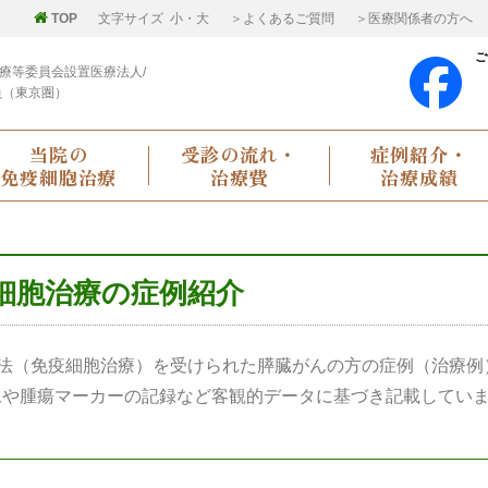
TOP
文字サイズ
小
・
大
＞よくあるご質問
＞医療関係者の方へ
ご
療等委員会設置医療法人/
員（東京圏）
当院の
受診の流れ・
症例紹介・
免疫細胞治療
治療費
治療成績
細胞治療の症例紹介
法（免疫細胞治療）を受けられた膵臓がんの方の症例（治療例
像や腫瘍マーカーの記録など客観的データに基づき記載してい