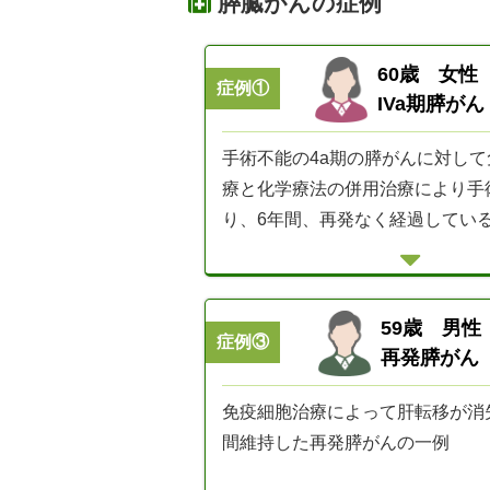
膵臓がんの症例
60歳 女性
症例①
IVa期膵がん
手術不能の4a期の膵がんに対し
療と化学療法の併用治療により手
り、6年間、再発なく経過してい
59歳 男性
症例③
再発膵がん
免疫細胞治療によって肝転移が消
間維持した再発膵がんの一例