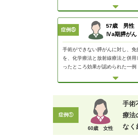
57歳 男性
症例⑤
Ⅳa期膵がん
手術ができない膵がんに対し、免
を、化学療法と放射線療法と併用
ったところ効果が認められた一例
手術
療法
症例①
なく
60歳 女性