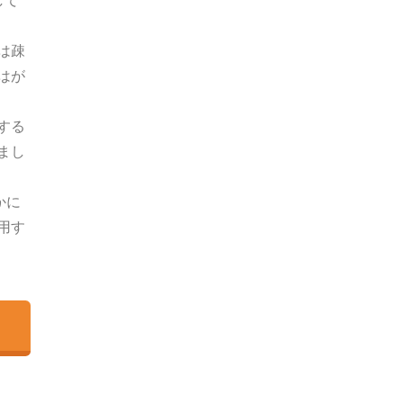
して
は疎
はが
する
まし
かに
用す