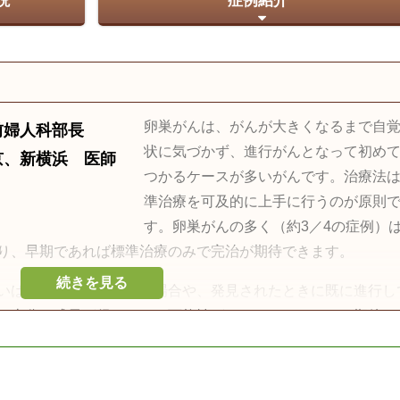
説
症例紹介
卵巣がんは、がんが大きくなるまで自
前婦人科部長
状に気づかず、進行がんとなって初め
京、新横浜 医師
つかるケースが多いがんです。治療法
準治療を可及的に上手に行うのが原則
す。卵巣がんの多く（約3／4の症例）
り、早期であれば標準治療のみで完治が期待できます。
続きを見る
いは既に再発している）場合や、発見されたときに既に進行し
は十分な成果が得られない可能性があります。そこで、期待さ
活用する治療のため標準治療の効果を損ねることなく併用によ