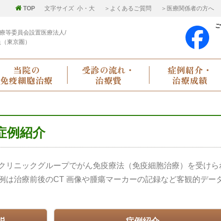
TOP
文字サイズ
小
・
大
＞よくあるご質問
＞医療関係者の方へ
ご
療等委員会設置医療法人/
員（東京圏）
当院の
受診の流れ・
症例紹介・
免疫細胞治療
治療費
治療成績
症例紹介
クリニックグループでがん免疫療法（免疫細胞治療）を受けら
例は治療前後のCT 画像や腫瘍マーカーの記録など客観的デー