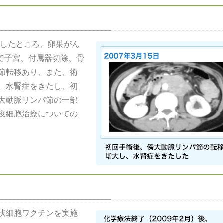
査したところ、卵巣がん
術で子宮、付属器切除、骨
節転移あり、また、術
、水腎症をきたし、初
大動脈リンパ節の一部
疫細胞治療についての
状細胞ワクチンを実施