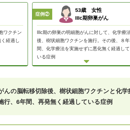
術で取り残したり術前の検査で発見できず再発の原因となって
大きな副作用を伴わずに作用するため、再発予防には特に適し
53歳 女性
症例②
IIIc期卵巣がん
IIIc期の卵巣の明細胞がんに対して、化学療
胞ワクチン
院された卵巣がんの患者さんの治療成績は以下の通りです。
後、樹状細胞ワクチンを施行。その後、８年
無く経過し
間、化学療法を実施せずに悪化無く経過して
いる症例
がんの脳転移切除後、樹状細胞ワクチンと化学
施行、6年間、再発無く経過している症例