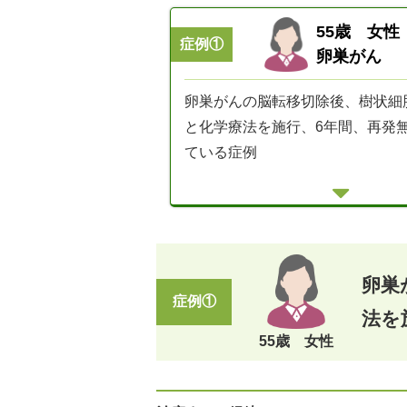
良い効果が期待できます。また、手
まう微小ながんに対して、全身的に
55歳 女性
症例①
卵巣がん
いると考えられます。
卵巣がんの脳転移切除後、樹状細
瀬田クリニックグループに来
と化学療法を施行、6年間、再発
ている症例
卵巣
症例①
法を
55歳 女性