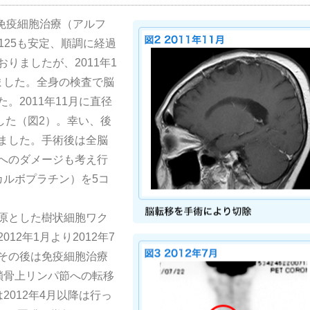
、免疫細胞治療（アルフ
125も安定、順調に経過
りましたが、2011年1
ました。全身の検査で脳
。2011年11月に直径
した（図2）。幸い、後
ました。手術後は全脳
へのダメージも考え行
カルボプラチン）を5コ
原とした樹状細胞ワク
12年1月より2012年7
その後は免疫細胞治療
鎖骨上リンパ節への転移
2012年4月以降は行っ