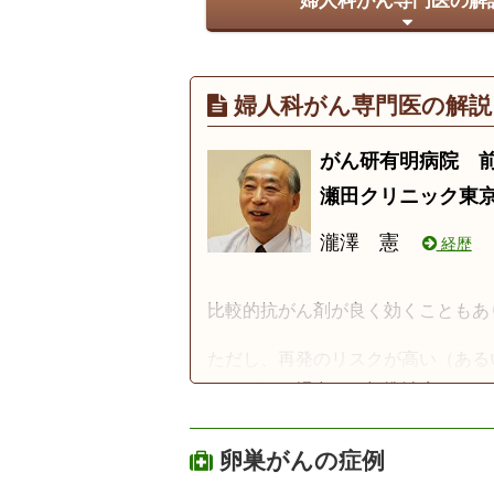
婦人科がん専門医の解
婦人科がん専門医の解説
がん研有明病院 
瀬田クリニック東
瀧澤 憲
経歴
比較的抗がん剤が良く効くこともあ
ただし、再発のリスクが高い（ある
いるがんの場合は、標準治療だけで
るのが免疫細胞治療です。
卵巣がんの症例
免疫細胞治療は、自己の免疫細胞を