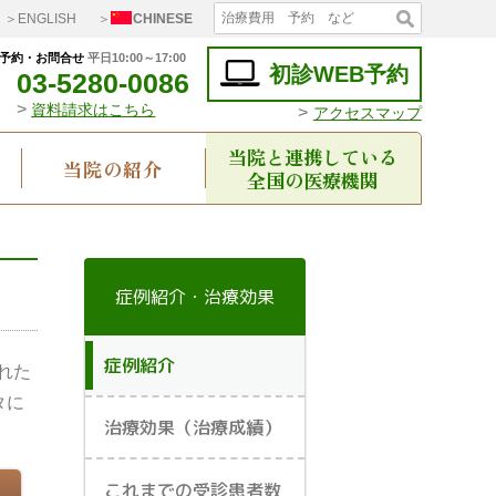
＞ENGLISH
＞
CHINESE
予約・お問合せ
平日10:00～17:00
初診WEB予約
03-5280-0086
>
資料請求はこちら
>
アクセスマップ
当院と連携している
当院の紹介
全国の医療機関
症例紹介・治療効果
症例紹介
れた
タに
治療効果（治療成績）
これまでの受診患者数