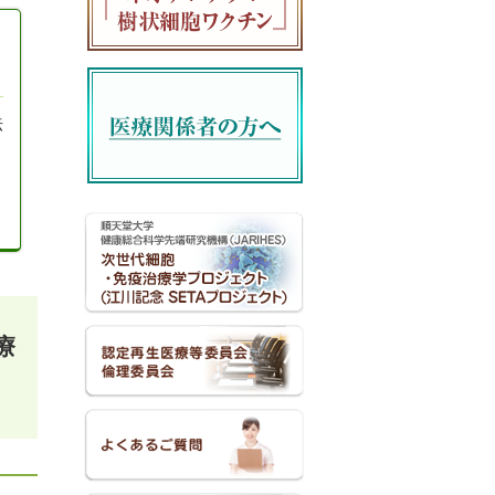
し
て
法
療