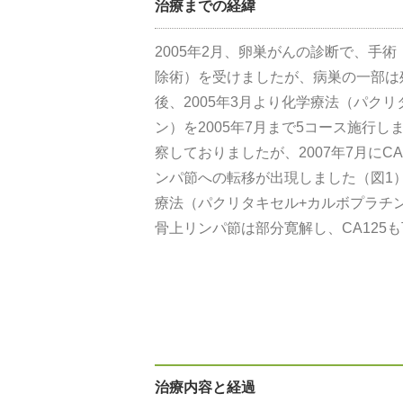
治療までの経緯
2005年2月、卵巣がんの診断で、手
除術）を受けましたが、病巣の一部は
（註）本データの詳細につきましては、
後、2005年3月より化学療法（パク
ン）を2005年7月まで5コース施行
察しておりましたが、2007年7月にC
ンパ節への転移が出現しました（図1
療法（パクリタキセル+カルボプラチ
骨上リンパ節は部分寛解し、CA125
治療内容と経過