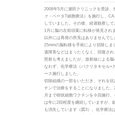
2008年5月に瀬田クリニックを受診
ァ・ベータT細胞療法）を施行し、CA
していました。その後、経過観察してお
1月に脳の左前頭葉に転移が発見され
以外には再発の所見はありませんでした
25mmの脳転移を手術により切除しま
遺障害などはまったくなく、回復され
照射も考えましたが、放射線による脳
なわず、化学療法（パクリタキセル+
ース施行しました。
切除組織の一部をいただき、それを抗
チンで治療をすることになりました。20
月まで樹状細胞ワクチンを９回施行、
は年に2回程度を継続していますが、
も消失しています（図3）。化学療法は