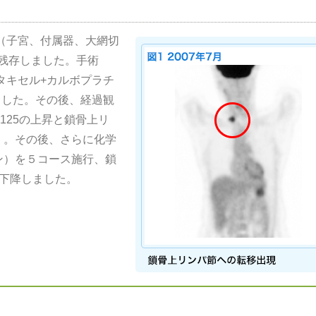
術（子宮、付属器、大網切
残存しました。手術
こちら
をご参照ください。
リタキセル+カルボプラチ
しました。その後、経過観
A125の上昇と鎖骨上リ
）。その後、さらに化学
ン）を５コース施行、鎖
も下降しました。