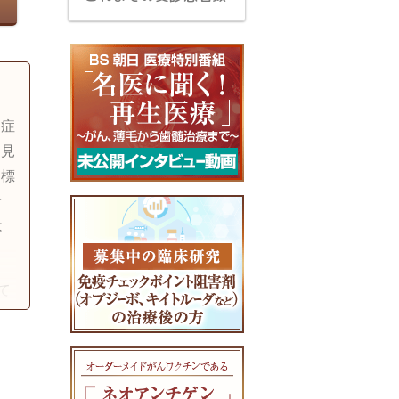
覚症
て見
は標
で
は
て
れ
る