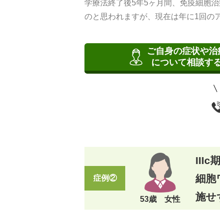
学療法終了後5年5ヶ月間、免疫細胞
のと思われますが、現在は年に1回の
ご自身の症状や治
について相談す
II
細胞
症例②
施せ
53歳 女性