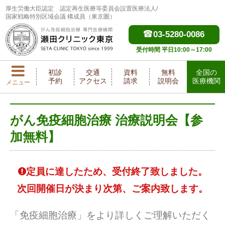
厚生労働大臣認定
認定再生医療等委員会設置医療法人/
国家戦略特別区域会議 構成員（東京圏）
03-5280-0086
受付時間 平日10:00～17:00
初診
交通
資料
無料
全国の
予約
アクセス
請求
説明会
医療機関
メニュー
がん免疫細胞治療 治療説明会【参
加無料】
定員に達したため、受付終了致しました。
次回開催日が決まり次第、ご案内致します。
「免疫細胞治療」をより詳しくご理解いただく