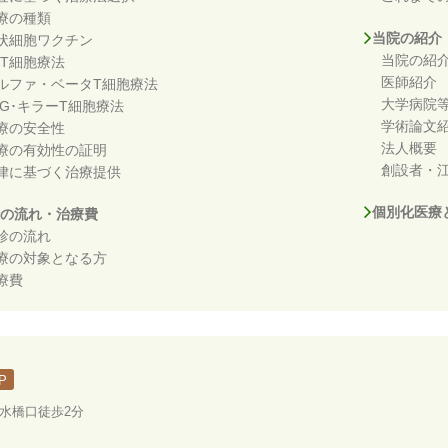
療の種類
当院の紹介
状細胞ワクチン
当院の紹
KT細胞療法
医師紹介
ルファ・ベータT細胞療法
大学病院
DG･キラーT細胞療法
学術論文
療の安全性
法人概要
療の有効性の証明
創設者・江
律に基づく治療提供
個別化医療
の流れ・治療費
診の流れ
療の対象となる方
療費
P
ノ水橋口徒歩2分