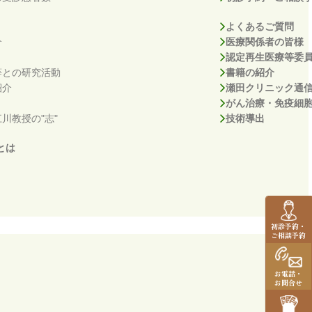
よくあるご質問
介
医療関係者の皆様
認定再生医療等委
等との研究活動
書籍の紹介
紹介
瀬田クリニック通
がん治療・免疫細
川教授の"志"
技術導出
とは
初診予約・
ご相談予約
お電話・
お問合せ