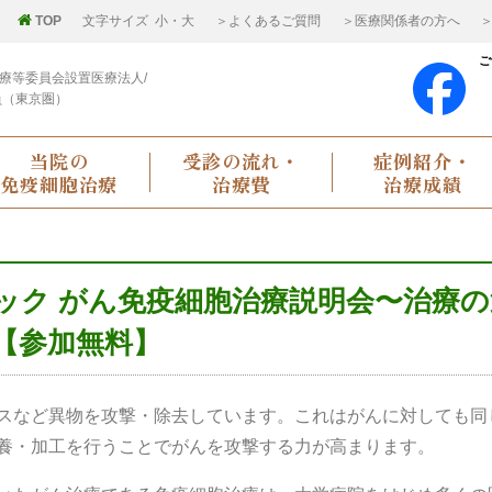
TOP
文字サイズ
小
・
大
＞よくあるご質問
＞医療関係者の方へ
＞
ご
療等委員会設置医療法人/
員（東京圏）
当院の
受診の流れ・
症例紹介・
免疫細胞治療
治療費
治療成績
ック がん免疫細胞治療説明会〜治療の
【参加無料】
スなど異物を攻撃・除去しています。これはがんに対しても同
養・加工を行うことでがんを攻撃する力が高まります。