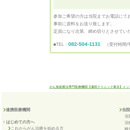
参加ご希望の方は当院までお電話にて
事前に資料をお送り致します。
定員になり次第、締め切りとさせてい
082-504-1131
■TEL：
（受付時間/平日 9
がん免疫療法専門医療機関【瀬田クリニック東京】トッ
連携医療機関
当院
当
はじめての方へ
治
これからがん治療を始める方
検