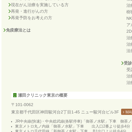
現在がん治療を実施している方
治
再発・進行がんの方
樹
再発予防をお考えの方
N
ア
免疫療法とは
2
治
治
法
受診
受
治
治
瀬田クリニック東京の概要
〒101-0062
東京都千代田区神田駿河台2丁目1-45 ニュー駿河台ビル3F
MA
JR中央線(快速)・中央総武線(各駅停車)「御茶ノ水駅」下車 御茶
東京メトロ丸ノ内線「御茶ノ水駅」下車 出入口2番より徒歩4分
東京メトロ千代田線「新御茶ノ水駅」下車 B1出口より徒歩4分