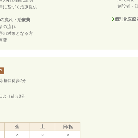
創設者・江
律に基づく治療提供
個別化医療
の流れ・治療費
診の流れ
療の対象となる方
療費
P
ノ水橋口徒歩2分
口より徒歩8分
金
土
日/祝
○
×
×