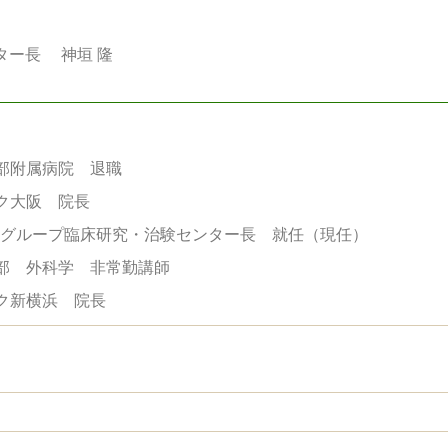
ンター長
神垣 隆
部附属病院 退職
ク大阪 院長
クグループ臨床研究・治験センター長 就任（現任）
学部 外科学 非常勤講師
ク新横浜 院長