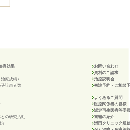
治療効果
お問い合わせ
資料のご請求
（治療成績）
治療説明会
の受診患者数
初診予約・ご相談
よくあるご質問
介
医療関係者の皆様
認定再生医療等委
等との研究活動
書籍の紹介
紹介
瀬田クリニック通
がん治療・免疫細