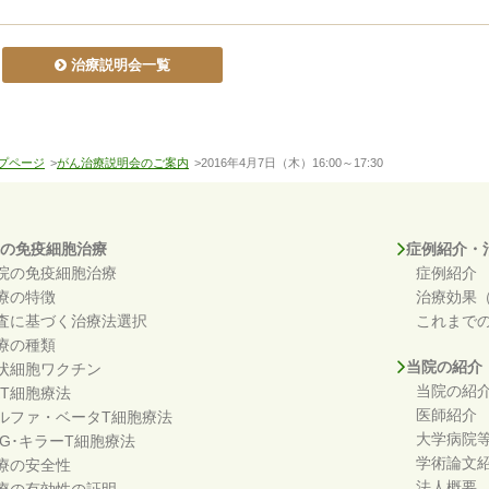
治療説明会一覧
プページ
>
がん治療説明会のご案内
>2016年4月7日（木）16:00～17:30
の免疫細胞治療
症例紹介・
院の免疫細胞治療
症例紹介
療の特徴
治療効果
査に基づく治療法選択
これまで
療の種類
当院の紹介
状細胞ワクチン
当院の紹
KT細胞療法
医師紹介
ルファ・ベータT細胞療法
大学病院
DG･キラーT細胞療法
学術論文
療の安全性
法人概要
療の有効性の証明