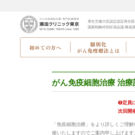
厚生労働大臣認定
認定再生医
国家戦略特別区域会議 構成
個別化
初めての方へ
がん免疫療法とは
がん免疫細胞治療 治
定員
次回開
「免疫細胞治療」をより詳しくご理解
催いたしますのでご案内申し上げます