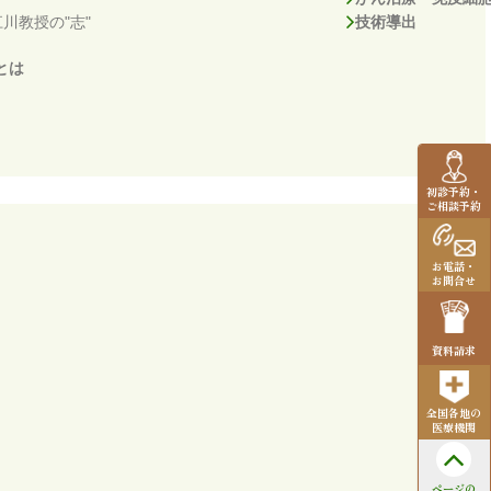
川教授の"志"
技術導出
とは
初診予約・
ご相談予約
お電話・
お問合せ
資料請求
全国各地の
医療機関
ページの