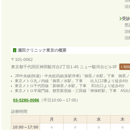
法
受診
受
治
治
瀬田クリニック東京の概要
〒101-0062
東京都千代田区神田駿河台2丁目1-45 ニュー駿河台ビル3F
MA
JR中央線(快速)・中央総武線(各駅停車)「御茶ノ水駅」下車 御茶
東京メトロ丸ノ内線「御茶ノ水駅」下車 出入口2番より徒歩4分
東京メトロ千代田線「新御茶ノ水駅」下車 B1出口より徒歩4分
東京メトロ半蔵門線、都営新宿線・三田線「神保町駅」下車 A5出
03-5280-0086
（平日10:00～17:00）
診療時間
月
火
水
木
10:00～17:00
○
○
○
○