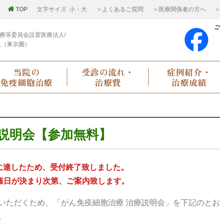
TOP
文字サイズ
小
・
大
＞よくあるご質問
＞医療関係者の方へ
＞
ご
療等委員会設置医療法人/
員（東京圏）
当院の
受診の流れ・
症例紹介・
免疫細胞治療
治療費
治療成績
療説明会【参加無料】
に達したため、受付終了致しました。
催日が決まり次第、ご案内致します。
いただくため、「がん免疫細胞治療 治療説明会」を下記のと
。