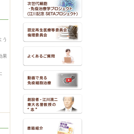
よう
効果
た