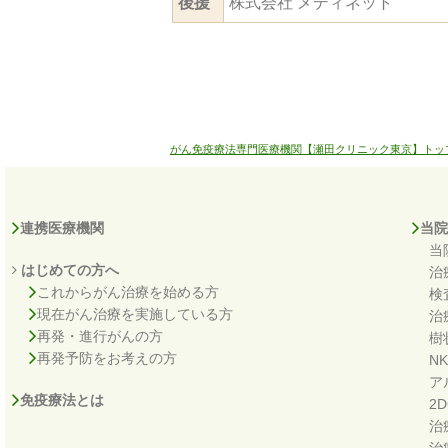
後援
株式会社 メディネット
がん免疫療法専門医療機関【瀬田クリニック東京】トッ
連携医療機関
当院
当
はじめての方へ
治
これからがん治療を始める方
検
現在がん治療を実施している方
治
再発・進行がんの方
樹
再発予防をお考えの方
N
ア
免疫療法とは
2
治
治