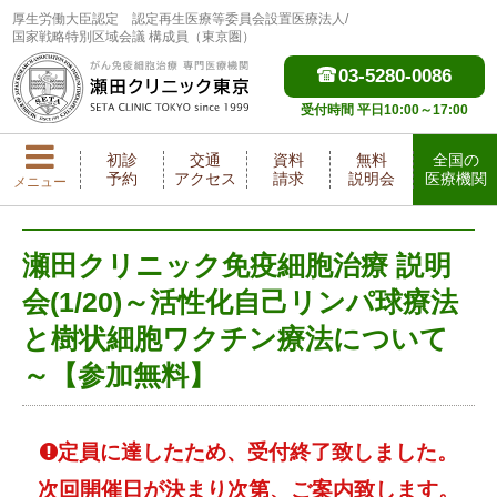
厚生労働大臣認定
認定再生医療等委員会設置医療法人/
国家戦略特別区域会議 構成員（東京圏）
03-5280-0086
受付時間 平日10:00～17:00
初診
交通
資料
無料
全国の
予約
アクセス
請求
説明会
医療機関
メニュー
瀬田クリニック免疫細胞治療 説明
会(1/20)～活性化自己リンパ球療法
と樹状細胞ワクチン療法について
～【参加無料】
定員に達したため、受付終了致しました。
次回開催日が決まり次第、ご案内致します。