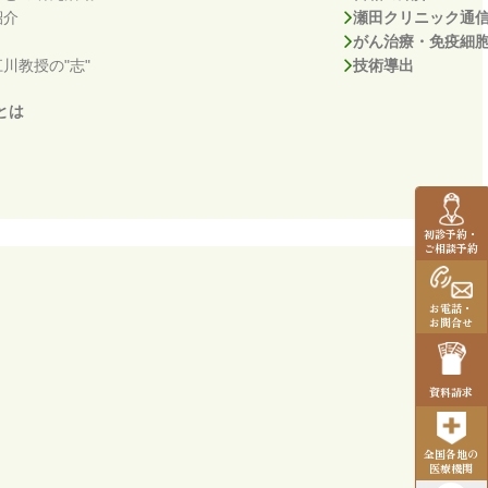
紹介
瀬田クリニック通
がん治療・免疫細
川教授の"志"
技術導出
とは
初診予約・
ご相談予約
お電話・
お問合せ
資料請求
全国各地の
医療機関