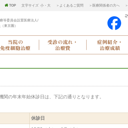
TOP
文字サイズ
小
・
大
＞よくあるご質問
＞医療関係者の方へ
＞
ご
療等委員会設置医療法人/
員（東京圏）
当院の
受診の流れ・
症例紹介・
免疫細胞治療
治療費
治療成績
機関の年末年始休診日は、下記の通りとなります。
休診日