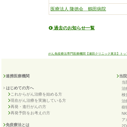
医療法人 隆徳会 鶴田病院
過去のお知らせ一覧
がん免疫療法専門医療機関【瀬田クリニック東京】トッ
連携医療機関
当院
当
はじめての方へ
治
これからがん治療を始める方
検
現在がん治療を実施している方
治
再発・進行がんの方
樹
再発予防をお考えの方
N
ア
免疫療法とは
2