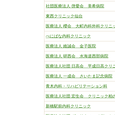
社団医療法人 啓愛会 美希病院
東西クリニック仙台
医療法人 櫻会 大町内科外科クリニ
べにばな内科クリニック
医療法人 維誠会 金子医院
医療法人 研西会 水海道西部病院
医療法人社団 日高会 平成日高クリ
医療法人 一成会 さいたま記念病院
青木内科・リハビリテーション科
医療法人社団 宏生会 クリニック柏
新橋駅前内科クリニック