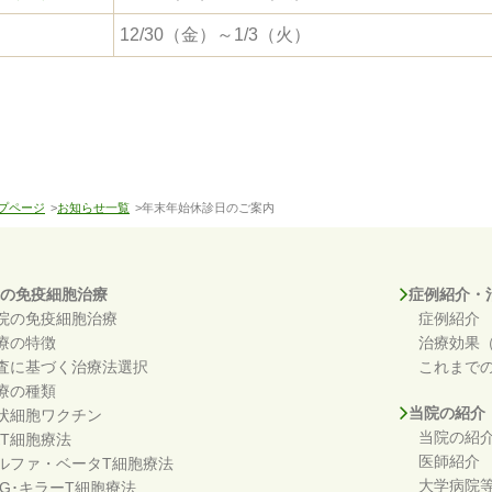
12/30（金）～1/3（火）
プページ
>
お知らせ一覧
>年末年始休診日のご案内
の免疫細胞治療
症例紹介・
院の免疫細胞治療
症例紹介
療の特徴
治療効果
査に基づく治療法選択
これまで
療の種類
当院の紹介
状細胞ワクチン
当院の紹
KT細胞療法
医師紹介
ルファ・ベータT細胞療法
大学病院
DG･キラーT細胞療法