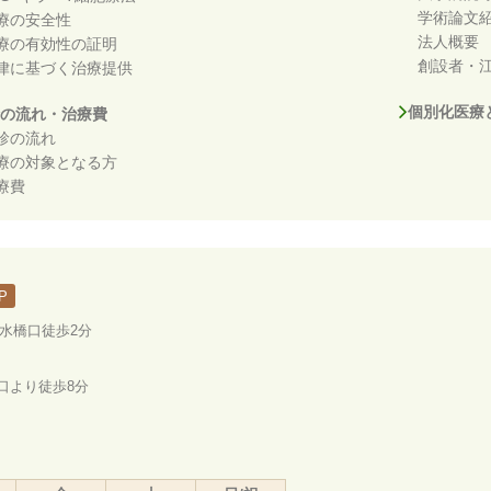
学術論文
療の安全性
法人概要
療の有効性の証明
創設者・江
律に基づく治療提供
個別化医療
の流れ・治療費
診の流れ
療の対象となる方
療費
P
ノ水橋口徒歩2分
口より徒歩8分