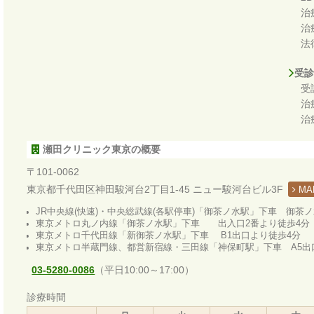
治
治
法
受診
受
治
治
瀬田クリニック東京の概要
〒101-0062
東京都千代田区神田駿河台2丁目1-45 ニュー駿河台ビル3F
MA
JR中央線(快速)・中央総武線(各駅停車)「御茶ノ水駅」下車 御茶
東京メトロ丸ノ内線「御茶ノ水駅」下車 出入口2番より徒歩4分
東京メトロ千代田線「新御茶ノ水駅」下車 B1出口より徒歩4分
東京メトロ半蔵門線、都営新宿線・三田線「神保町駅」下車 A5出
03-5280-0086
（平日10:00～17:00）
診療時間