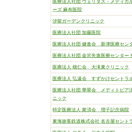
医療法人社団 ヴェリタス・メディカ
ーズ 麻布医院
汐留ガーデンクリニック
医療法人社団 加藤医院
医療法人社団 健進会 新津医療セン
医療法人社団 金沢先進医療センター 
医療法人 穂仁会 大滝東クリニック
医療法人 弘遠会 すずかけセントラ
医療法人社団 華翠会 メディトピア
ニック
特定医療法人 衆済会 増子記念病院
東海旅客鉄道株式会社 名古屋セント