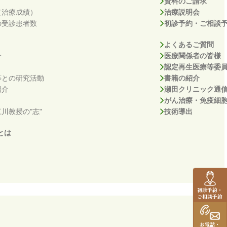
資料のご請求
（治療成績）
治療説明会
の受診患者数
初診予約・ご相談
よくあるご質問
介
医療関係者の皆様
認定再生医療等委
等との研究活動
書籍の紹介
紹介
瀬田クリニック通
がん治療・免疫細
川教授の"志"
技術導出
とは
初診予約・
ご相談予約
お電話・