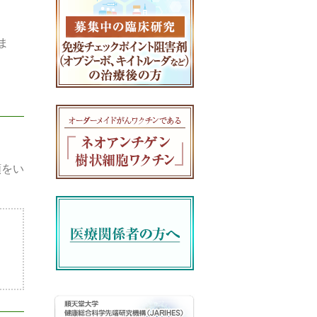
ま
額をい