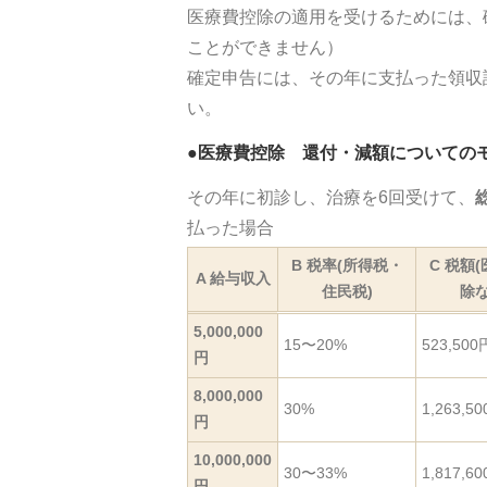
医療費控除の適用を受けるためには、
ことができません）
確定申告には、その年に支払った領収
い。
●医療費控除 還付・減額についての
その年に初診し、治療を6回受けて、
払った場合
B 税率(所得税・
C 税額
A 給与収入
住民税)
除な
5,000,000
15〜20%
523,500
円
8,000,000
30%
1,263,5
円
10,000,000
30〜33%
1,817,6
円