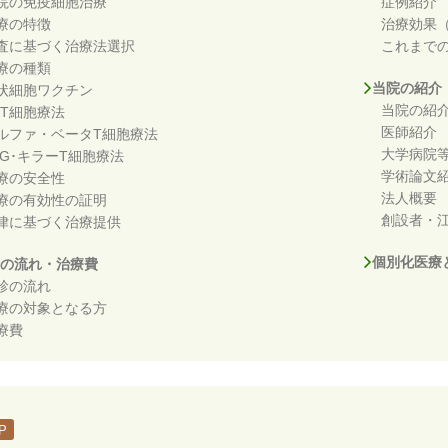
院の免疫細胞治療
症例紹介
療の特徴
治療効果
査に基づく治療法選択
これまで
療の種類
当院の紹介
状細胞ワクチン
当院の紹
KT細胞療法
医師紹介
ルファ・ベータT細胞療法
大学病院
DG･キラーT細胞療法
学術論文
療の安全性
法人概要
療の有効性の証明
創設者・江
律に基づく治療提供
個別化医療
の流れ・治療費
診の流れ
療の対象となる方
療費
P