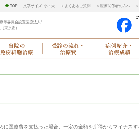
TOP
文字サイズ
小
・
大
＞よくあるご質問
＞医療関係者の方へ
＞
ご
療等委員会設置医療法人/
員（東京圏）
当院の
受診の流れ・
症例紹介・
免疫細胞治療
治療費
治療成績
めに医療費を支払った場合、一定の金額を所得からマイナスす