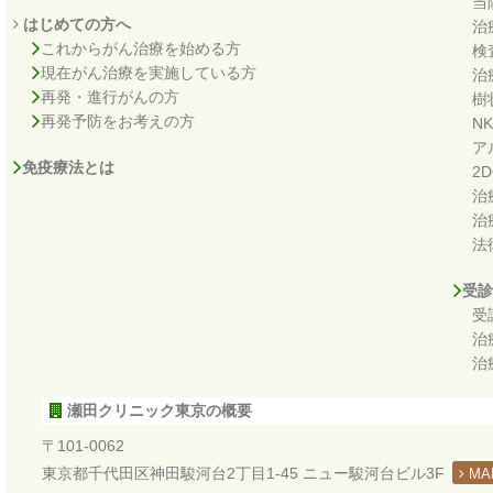
当
はじめての方へ
治
これからがん治療を始める方
検
現在がん治療を実施している方
治
再発・進行がんの方
樹
再発予防をお考えの方
N
ア
免疫療法とは
2
治
治
法
受診
受
治
治
瀬田クリニック東京の概要
〒101-0062
東京都千代田区神田駿河台2丁目1-45 ニュー駿河台ビル3F
MA