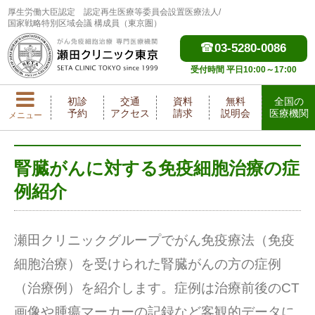
厚生労働大臣認定
認定再生医療等委員会設置医療法人/
国家戦略特別区域会議 構成員（東京圏）
03-5280-0086
受付時間 平日10:00～17:00
初診
交通
資料
無料
全国の
予約
アクセス
請求
説明会
医療機関
メニュー
腎臓がんに対する免疫細胞治療の症
例紹介
瀬田クリニックグループでがん免疫療法（免疫
細胞治療）を受けられた腎臓がんの方の症例
（治療例）を紹介します。症例は治療前後のCT
画像や腫瘍マーカーの記録など客観的データに