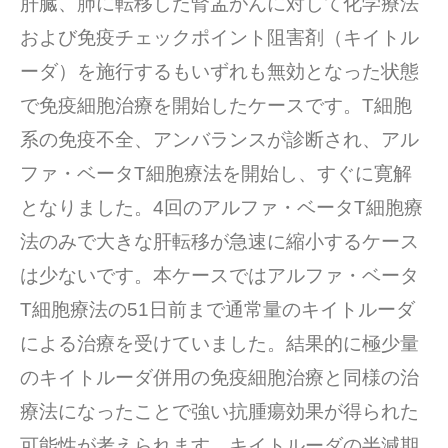
肝臓、肺に転移した腎盂がんに対して化学療法
および免疫チェックポイント阻害剤（キイトル
ーダ）を施行するもいずれも無効となった状態
で免疫細胞治療を開始したケースです。T細胞
系の免疫不全、アンバランスが診断され、アル
ファ・ベータT細胞療法を開始し、すぐに寛解
となりました。4回のアルファ・ベータT細胞療
法のみで大きな肝転移が急速に縮小するケース
は少ないです。本ケースではアルファ・ベータ
T細胞療法の51日前まで通常量のキイトルーダ
による治療を受けていました。結果的に極少量
のキイトルーダ併用の免疫細胞治療と同様の治
療法になったことで強い抗腫瘍効果が得られた
可能性が考えられます。キイトルーダの半減期