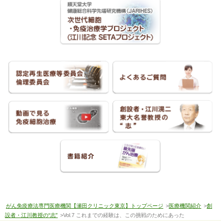
がん免疫療法専門医療機関【瀬田クリニック東京】トップページ
>
医療機関紹介
>
創
設者・江川教授の“志”
>Vol.7 これまでの経験は、この挑戦のためにあった