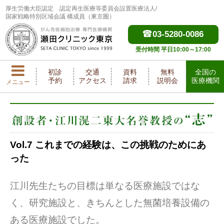
厚生労働大臣認定
認定再生医療等委員会設置医療法人/
国家戦略特別区域会議 構成員（東京圏）
03-5280-0086
受付時間 平日10:00～17:00
初診
交通
資料
無料
全国の
予約
アクセス
請求
説明会
医療機関
メニュー
Vol.7 これまでの経験は、この挑戦のためにあ
った
江川先生たちの目標は単なる医療施設ではな
く、研究施設と、きちんとした無菌培養設備の
ある医療施設でした。