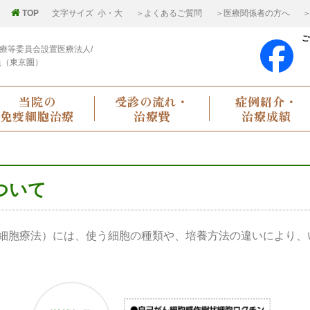
TOP
文字サイズ
小
・
大
＞よくあるご質問
＞医療関係者の方へ
＞
ご
療等委員会設置医療法人/
員（東京圏）
当院の
受診の流れ・
症例紹介・
免疫細胞治療
治療費
治療成績
ついて
細胞療法）には、使う細胞の種類や、培養方法の違いにより、