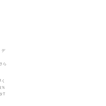
・デ
さら
早く
数％
タT