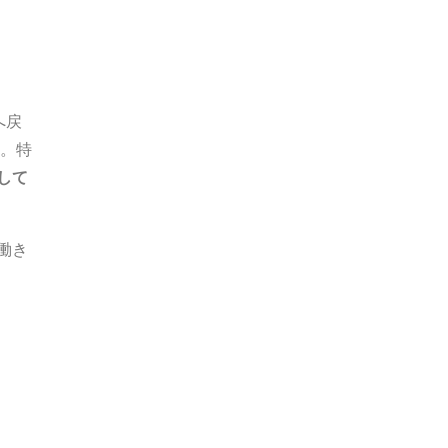
へ戻
す。特
して
働き